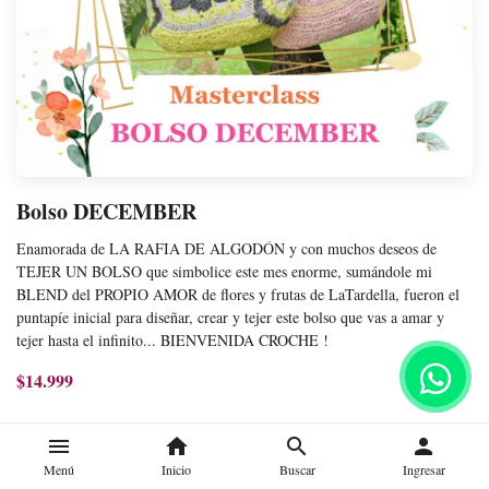
Bolso DECEMBER
Enamorada de LA RAFIA DE ALGODÓN y con muchos deseos de
TEJER UN BOLSO que simbolice este mes enorme, sumándole mi
BLEND del PROPIO AMOR de flores y frutas de LaTardella, fueron el
puntapíe inicial para diseñar, crear y tejer este bolso que vas a amar y
tejer hasta el infinito... BIENVENIDA CROCHE !
$14.999
menu
home
search
person
Menú
Inicio
Buscar
Ingresar