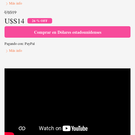
Más info
U$S19
U$S14
26 % OFF
Comprar en Dólares estadounidenses
Pagando con:
PayPal
Más info