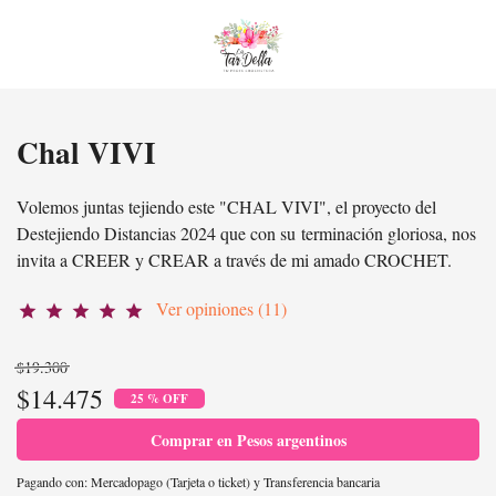
Chal VIVI
Volemos juntas tejiendo este "CHAL VIVI", el proyecto del
Destejiendo Distancias 2024 que con su terminación gloriosa, nos
invita a CREER y CREAR a través de mi amado CROCHET.
Ver opiniones (11)
star
star
star
star
star
$19.300
$14.475
25 % OFF
Comprar en Pesos argentinos
Pagando con:
Mercadopago (Tarjeta o ticket)
y
Transferencia bancaria