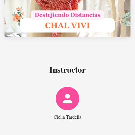
Instructor
person
Clelia Tardella