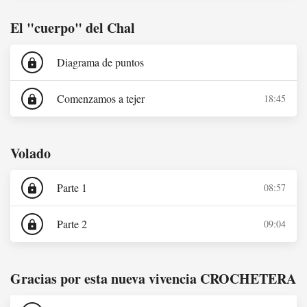
El "cuerpo" del Chal
Diagrama de puntos
lock
Comenzamos a tejer
18:45
lock
Volado
Parte 1
08:57
lock
Parte 2
09:04
lock
Gracias por esta nueva vivencia CROCHETERA