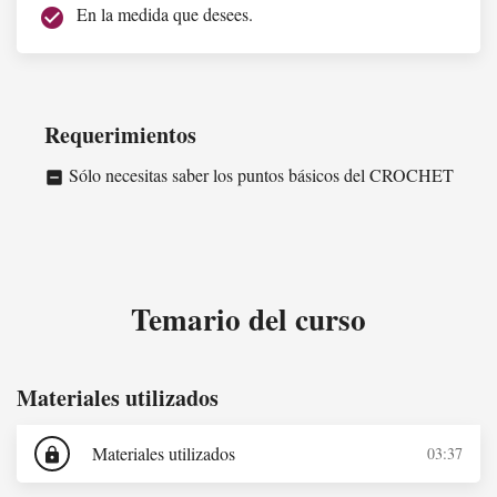
En la medida que desees.
check_circle
Requerimientos
Sólo necesitas saber los puntos básicos del CROCHET
indeterminate_check_box
Temario del curso
Materiales utilizados
Materiales utilizados
03:37
lock