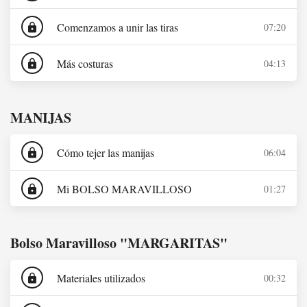
Comenzamos a unir las tiras
07:20
lock
Más costuras
04:13
lock
MANIJAS
Cómo tejer las manijas
06:04
lock
Mi BOLSO MARAVILLOSO
01:27
lock
Bolso Maravilloso "MARGARITAS"
Materiales utilizados
00:32
lock