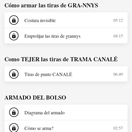
Cómo armar las tiras de GRA-NNYS
Costura invisible
05:12
lock
Emprolijar las tiras de grannys
04:15
lock
Como TEJER las tiras de TRAMA CANALÉ
Tiras de punto CANALÉ
06:49
lock
ARMADO DEL BOLSO
Diagrama del armado
lock
Cómo se arma?
02:57
lock