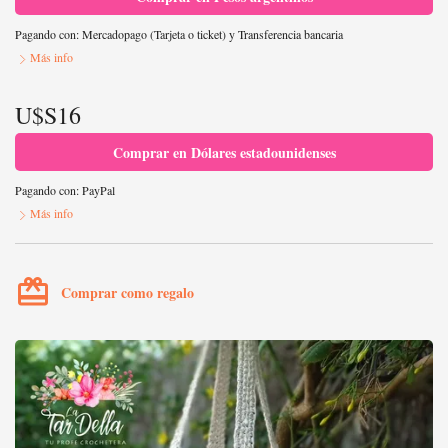
Pagando con:
Mercadopago (Tarjeta o ticket)
y
Transferencia bancaria
Más info
U$S16
Comprar en Dólares estadounidenses
Pagando con:
PayPal
Más info
card_giftcard
Comprar como regalo