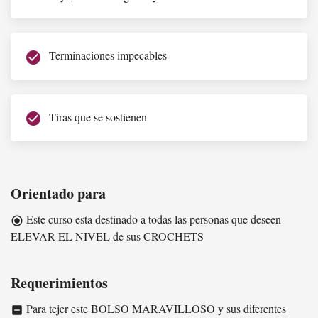
Terminaciones impecables
check_circle
Tiras que se sostienen
check_circle
Orientado para
Este curso esta destinado a todas las personas que deseen
radio_button_checked
ELEVAR EL NIVEL de sus CROCHETS
Requerimientos
Para tejer este BOLSO MARAVILLOSO y sus diferentes
indeterminate_check_box