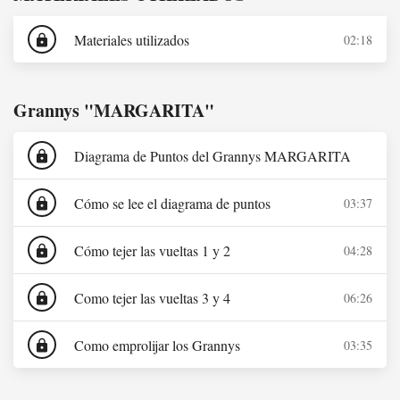
Materiales utilizados
02:18
lock
Grannys "MARGARITA"
Diagrama de Puntos del Grannys MARGARITA
lock
Cómo se lee el diagrama de puntos
03:37
lock
Cómo tejer las vueltas 1 y 2
04:28
lock
Como tejer las vueltas 3 y 4
06:26
lock
Como emprolijar los Grannys
03:35
lock