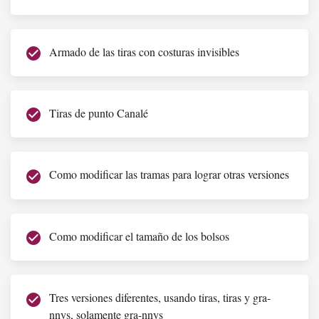
Armado de las tiras con costuras invisibles
check_circle
Tiras de punto Canalé
check_circle
Como modificar las tramas para lograr otras versiones
check_circle
Como modificar el tamaño de los bolsos
check_circle
Tres versiones diferentes, usando tiras, tiras y gra-
check_circle
nnys, solamente gra-nnys