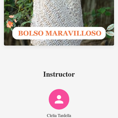
Instructor
person
Clelia Tardella