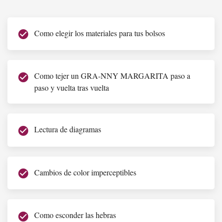
Como elegir los materiales para tus bolsos
check_circle
Como tejer un GRA-NNY MARGARITA paso a
check_circle
paso y vuelta tras vuelta
Lectura de diagramas
check_circle
Cambios de color imperceptibles
check_circle
Como esconder las hebras
check_circle