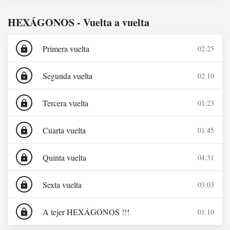
HEXÁGONOS - Vuelta a vuelta
Primera vuelta
02:25
lock
Segunda vuelta
02:10
lock
Tercera vuelta
01:23
lock
Cuarta vuelta
01:45
lock
Quinta vuelta
04:31
lock
Sexta vuelta
03:03
lock
A tejer HEXÁGONOS !!!
01:10
lock