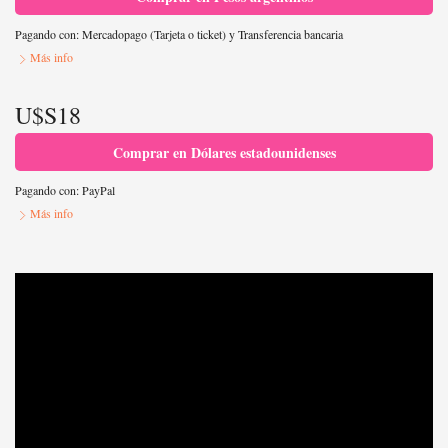
Pagando con:
Mercadopago (Tarjeta o ticket)
y
Transferencia bancaria
Más info
U$S18
Comprar en Dólares estadounidenses
Pagando con:
PayPal
Más info