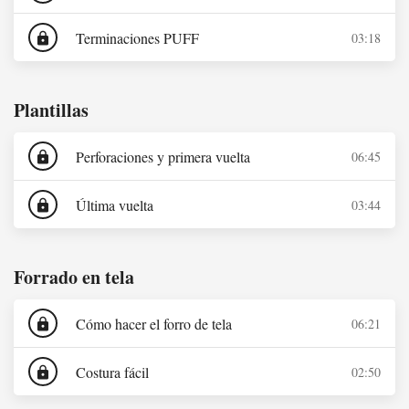
Terminaciones PUFF
03:18
lock
Plantillas
Perforaciones y primera vuelta
06:45
lock
Última vuelta
03:44
lock
Forrado en tela
Cómo hacer el forro de tela
06:21
lock
Costura fácil
02:50
lock