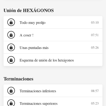
Unión de HEXÁGONOS
Todo muy prolijo
03:10
lock
A coser !
07:51
lock
Unas puntadas más
05:26
lock
Esquema de unión de los hexágonos
lock
Terminaciones
Terminaciones inferiores
08:57
lock
Terminaciones superiores
05:23
lock