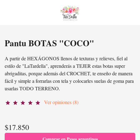
Pantu BOTAS "COCO"
A partir de HEXÁGONOS llenos de texturas y relieves, fiel al
estilo de "LaTardella", aprenderás a TEJER estas botas super
abrigaditas, porque además del CROCHET, te enseño de manera
fácil y simple a forrarlas con tela y colocarles suelas de goma para
usarlas TODO TERRENO.
Ver opiniones (8)
star
star
star
star
star
$17.850
Comprar en Pesos argentinos