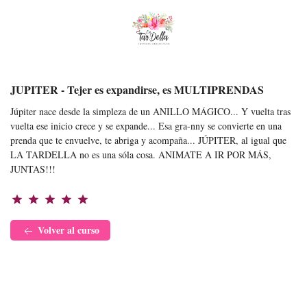
JUPITER - Tejer es expandirse, es MULTIPRENDAS
Júpiter nace desde la simpleza de un ANILLO MÁGICO... Y vuelta tras
vuelta ese inicio crece y se expande... Esa gra-nny se convierte en una
prenda que te envuelve, te abriga y acompaña... JÚPITER, al igual que
LA TARDELLA no es una sóla cosa. ANIMATE A IR POR MÁS,
JUNTAS!!!
star
star
star
star
star
Volver al curso
JUPITER - Tejer es expandirse, es
Volver al
curso