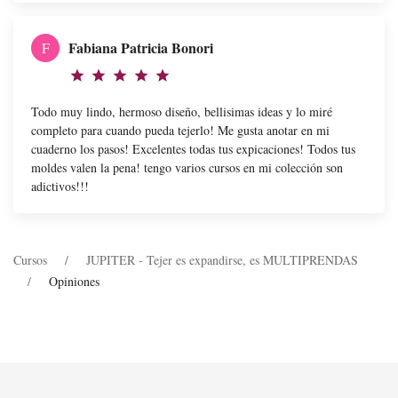
Fabiana Patricia Bonori
F
star
star
star
star
star
Todo muy lindo, hermoso diseño, bellisimas ideas y lo miré
completo para cuando pueda tejerlo! Me gusta anotar en mi
cuaderno los pasos! Excelentes todas tus expicaciones! Todos tus
moldes valen la pena! tengo varios cursos en mi colección son
adictivos!!!
Cursos
JUPITER - Tejer es expandirse, es MULTIPRENDAS
Opiniones