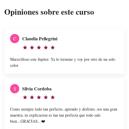
MULTIPRENDAS
Opiniones sobre este curso
Claudia Pellegrini
C
star
star
star
star
star
Maravilloso este Jupiter. Ya lo termine y voy por otro de un solo
color
Silvia Cordoba
S
star
star
star
star
star
Como siempre todo tan perfecto..aprendo y disfruto..sos una gran
maestra..tu explicacion es tan tan perfecta que todo sale
bien...GRACIAS...❤️