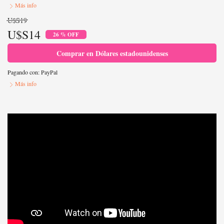
Más info
U$S19
U$S14
26 % OFF
Comprar en Dólares estadounidenses
Pagando con:
PayPal
Más info