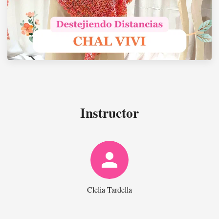
Instructor
person
Clelia Tardella