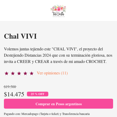
Chal VIVI
Volemos juntas tejiendo este "CHAL VIVI", el proyecto del
Destejiendo Distancias 2024 que con su terminación gloriosa, nos
invita a CREER y CREAR a través de mi amado CROCHET.
Ver opiniones (11)
star
star
star
star
star
$19.300
$14.475
25 % OFF
Comprar en Pesos argentinos
Pagando con:
Mercadopago (Tarjeta o ticket)
y
Transferencia bancaria