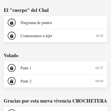
El "cuerpo" del Chal
Diagrama de puntos
lock
Comenzamos a tejer
18:45
lock
Volado
Parte 1
08:57
lock
Parte 2
09:04
lock
Gracias por esta nueva vivencia CROCHETERA