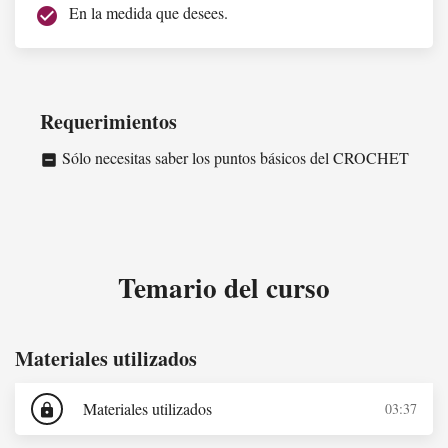
En la medida que desees.
check_circle
Requerimientos
Sólo necesitas saber los puntos básicos del CROCHET
indeterminate_check_box
Temario del curso
Materiales utilizados
Materiales utilizados
03:37
lock